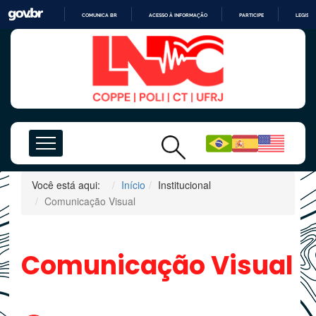
COMUNICA BR
ACESSO À INFORMAÇÃO
PARTICIPE
LEGISL
IR
PARA
O
CONTEÚDO
Você está aqui:
Início
Institucional
Comunicação Visual
Comunicação Visual