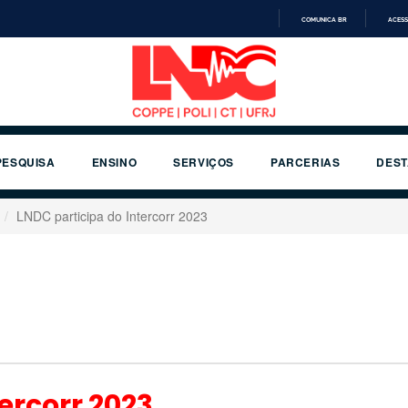
COMUNICA BR
ACESS
IR
PARA
O
CONTEÚDO
PESQUISA
ENSINO
SERVIÇOS
PARCERIAS
DES
LNDC participa do Intercorr 2023
ercorr 2023