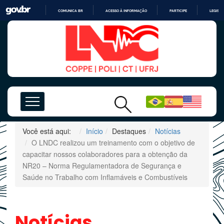
COMUNICA BR
ACESSO À INFORMAÇÃO
PARTICIPE
LEGISL
IR
PARA
O
CONTEÚDO
Você está aqui:
Início
Destaques
Notícias
O LNDC realizou um treinamento com o objetivo de
capacitar nossos colaboradores para a obtenção da
NR20 – Norma Regulamentadora de Segurança e
Saúde no Trabalho com Inflamáveis e Combustíveis
Notícias