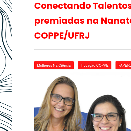
Conectando Talentos:
premiadas na Nanate
COPPE/UFRJ
Mulheres Na Ciência
Inovação COPPE
FAPER