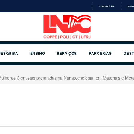
COMUNICA BR
ACESS
IR
PARA
O
CONTEÚDO
PESQUISA
ENSINO
SERVIÇOS
PARCERIAS
DES
 Mulheres Cientistas premiadas na Nanatecnologia, em Materiais e Me