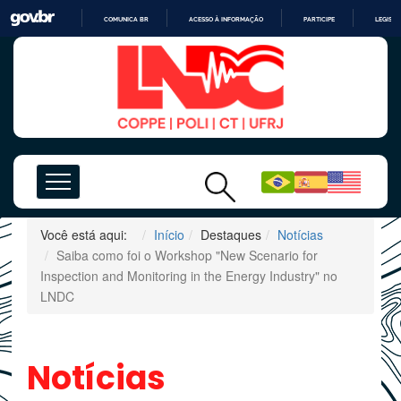
COMUNICA BR
ACESSO À INFORMAÇÃO
PARTICIPE
LEGISL
IR
PARA
O
CONTEÚDO
Você está aqui:
Início
Destaques
Notícias
Saiba como foi o Workshop "New Scenario for
Inspection and Monitoring in the Energy Industry" no
LNDC
Notícias