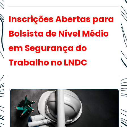
Inscrições Abertas para
Bolsista de Nível Médio
em Segurança do
Trabalho no LNDC