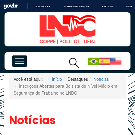
COMUNICA BR
ACESSO À INFORMAÇÃO
PARTICIPE
LEGISL
IR
PARA
O
CONTEÚDO
Você está aqui:
Início
Destaques
Notícias
Inscrições Abertas para Bolsista de Nível Médio em
Segurança do Trabalho no LNDC
Notícias