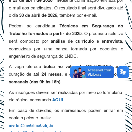
e 29 de abril de 2026
e-mail aos candidatos. O resultado final será divulgado até
o dia
30 de abril de 2026
, também por e-mail.
Podem se candidatar
Técnicos em Segurança do
Trabalho formados a partir de 2025
. O processo seletivo
será composto por
análise de currículo e entrevista
,
conduzidas por uma banca formada por docentes e
engenheiro de segurança do LNDC.
A vaga oferece
bolsa no valor de R$ 3.000,00
, com
duração de até
24 meses
, e carga horária de
30 horas
semanais (das 9h às 16h)
.
As inscrições devem ser realizadas por meio do formulário
eletrônico, acessando
AQUI
Em caso de dúvidas, os interessados podem entrar em
contato pelos e-mails:
merlin@metalmat.ufrj.br