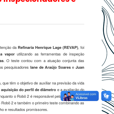
utenção da
Refinaria Henrique Lage (REVAP)
, foi
 a vapor
utilizando as ferramentas de inspeção
as
. O teste contou com a atuação conjunta das
dos pesquisadores
Iane de Araújo Soares
e
Juan
s
, que têm o objetivo de auxiliar na previsão da vida
a
aquisição do perfil de diâmetro
e a avaliação do
enquanto o Robô 2 é responsável pela
detecção de
do Robô 2 e também o primeiro teste combinando as
 e resultados promissores.