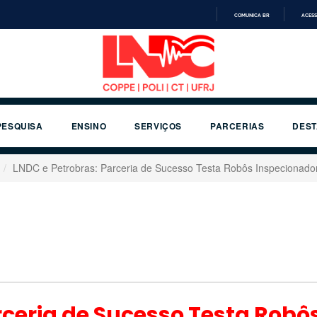
COMUNICA BR
ACESS
IR
PARA
O
CONTEÚDO
PESQUISA
ENSINO
SERVIÇOS
PARCERIAS
DES
LNDC e Petrobras: Parceria de Sucesso Testa Robôs Inspecionado
rceria de Sucesso Testa Robô