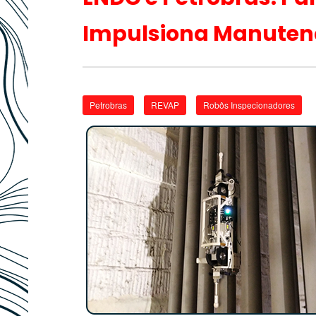
Impulsiona Manutenç
Petrobras
REVAP
Robôs Inspecionadores