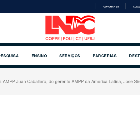
COMUNICA BR
ACESS
IR
PARA
O
CONTEÚDO
PESQUISA
ENSINO
SERVIÇOS
PARCERIAS
DES
a AMPP Juan Caballero, do gerente AMPP da América Latina, José Sir