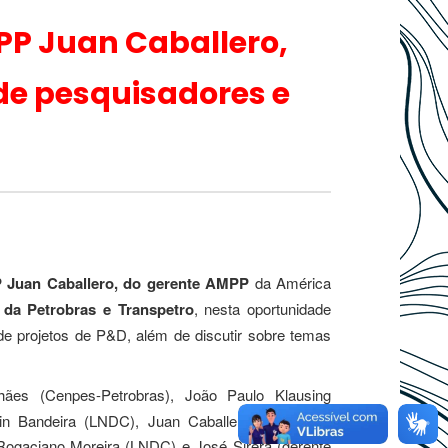
PP Juan Caballero,
 de pesquisadores e
 Juan Caballero, do gerente AMPP
da América
 da Petrobras e Transpetro
, nesta oportunidade
de projetos de P&D, além de discutir sobre temas
hães (Cenpes-Petrobras), João Paulo Klausing
lin Bandeira (LNDC), Juan Caballero (presidente
Rogaciano Moreira (LNDC) e José Sirera (gerente