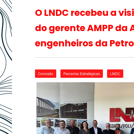
O LNDC recebeu a vis
do gerente AMPP da A
engenheiros da Petro
Corrosão
Parcerias Estratégicas
LNDC