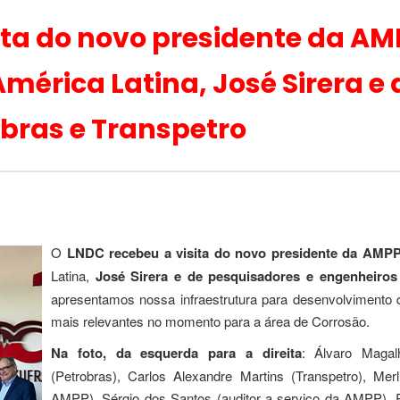
ita do novo presidente da AM
mérica Latina, José Sirera e
bras e Transpetro
O
LNDC recebeu a visita do novo presidente da AMPP
Latina,
José Sirera e de pesquisadores e engenheiros
apresentamos nossa infraestrutura para desenvolvimento 
mais relevantes no momento para a área de Corrosão.
Na foto, da
esquerda para a direita
: Álvaro Magal
(Petrobras), Carlos Alexandre Martins (Transpetro), Mer
AMPP), Sérgio dos Santos (auditor a serviço da AMPP), 