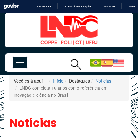
COMUNICA BR
ACESSO À INFORMAÇÃO
PARTICIPE
LEGISL
IR
PARA
O
CONTEÚDO
Você está aqui:
Início
Destaques
Notícias
LNDC completa 16 anos como referência em
inovação e ciência no Brasil
Notícias