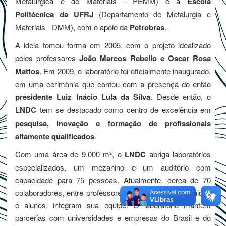
Metalúrgica e de Materiais - PEMM) e a
Escola
Politécnica da UFRJ
(Departamento de Metalurgia e
Materiais - DMM), com o apoio da
Petrobras
.
A ideia tomou forma em 2005, com o projeto idealizado
pelos professores
João Marcos Rebello e Oscar Rosa
Mattos
. Em 2009, o laboratório foi oficialmente inaugurado,
em uma cerimônia que contou com a presença do então
presidente Luiz Inácio Lula da Silva
. Desde então, o
LNDC
tem se destacado como centro de excelência em
pesquisa, inovação e formação de profissionais
altamente qualificados
.
Com uma área de 9.000 m², o
LNDC
abriga laboratórios
especializados, um mezanino e um auditório com
capacidade para 75 pessoas. Atualmente, cerca de 70
colaboradores, entre professores, pesquisadores, técnicos
e alunos, integram sua equipe. O laboratório mantém
parcerias com universidades e empresas do Brasil e do