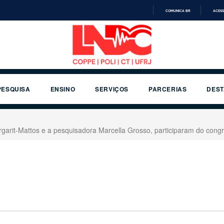
COMUNICA BR
ACESS
IR
PARA
O
CONTEÚDO
PESQUISA
ENSINO
SERVIÇOS
PARCERIAS
DES
rgarit-Mattos e a pesquisadora Marcella Grosso, participaram do con