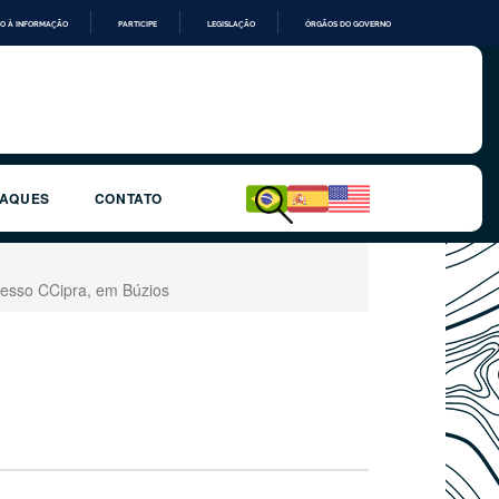
O À INFORMAÇÃO
PARTICIPE
LEGISLAÇÃO
ÓRGÃOS DO GOVERNO
TAQUES
CONTATO
gresso CCipra, em Búzios