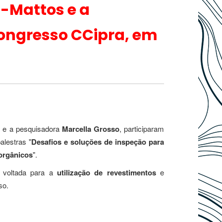
t-Mattos e a
congresso CCipra, em
s
e a pesquisadora
Marcella Grosso
, participaram
alestras "
Desafios e soluções de inspeção para
orgânicos
".
, voltada para a
utilização de revestimentos
e
so.