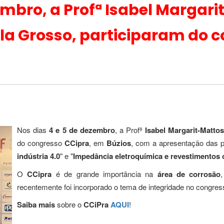
embro, a Profª Isabel Margari
la Grosso, participaram do 
Nos dias
4 e 5 de dezembro
, a Profª
Isabel Margarit-Matto
do congresso
CCipra
, em
Búzios
, com a apresentação das p
indústria 4.0
" e "
Impedância eletroquímica e revestimentos 
O
CCipra
é de grande importância na
área de corrosão
recentemente foi incorporado o tema de integridade no congres
Saiba mais
sobre o
CCiPra
AQUI
!