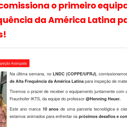
comissiona o primeiro equip
equência da América Latina p
s!
speção Avançada
Na última semana, no
LNDC (COPPE/UFRJ)
, comissionamo
de Alta Frequência da América Latina
para inspeção de mater
Tivemos o prazer de receber o equipamento juntamente com a 
Fraunhofer IKTS, da equipe do professor
@Henning Heuer.
Este ano marca
10 anos
de uma parceria tecnológica e cie
estamos animados para enfrentar os
próximos desafios e con