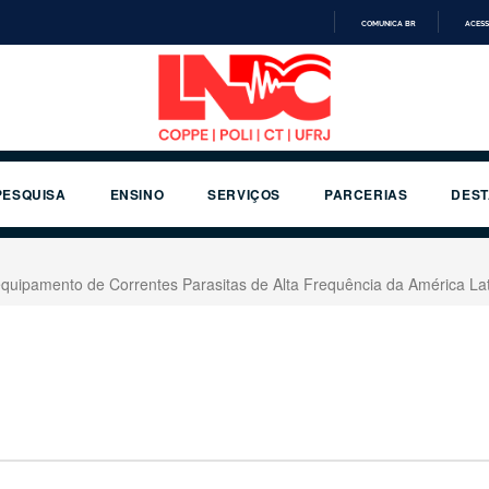
COMUNICA BR
ACESS
IR
PARA
O
CONTEÚDO
PESQUISA
ENSINO
SERVIÇOS
PARCERIAS
DES
uipamento de Correntes Parasitas de Alta Frequência da América Lati