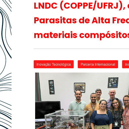
LNDC (COPPE/UFRJ), 
Parasitas de Alta Fr
materiais compósito
Inovação Tecnológica
Parceria Internacional
In