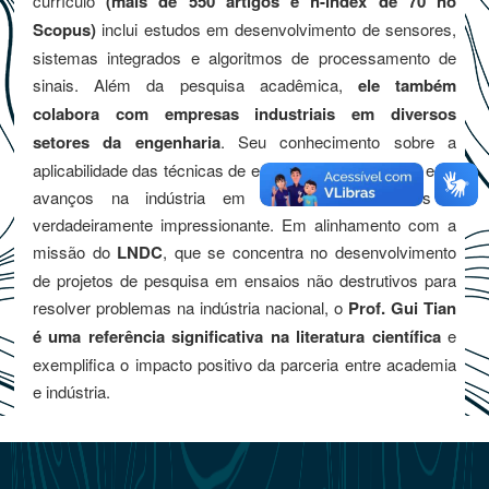
currículo
(mais de 550 artigos e h-index de 70 no
Scopus)
inclui estudos em desenvolvimento de sensores,
sistemas integrados e algoritmos de processamento de
sinais. Além da pesquisa acadêmica,
ele também
colabora com empresas industriais em diversos
setores da engenharia
. Seu conhecimento sobre a
aplicabilidade das técnicas de ensaios não destrutivos e os
avanços na indústria em diferentes continentes é
verdadeiramente impressionante. Em alinhamento com a
missão do
LNDC
, que se concentra no desenvolvimento
de projetos de pesquisa em ensaios não destrutivos para
resolver problemas na indústria nacional, o
Prof. Gui Tian
é uma referência significativa na literatura científica
e
exemplifica o impacto positivo da parceria entre academia
e indústria.