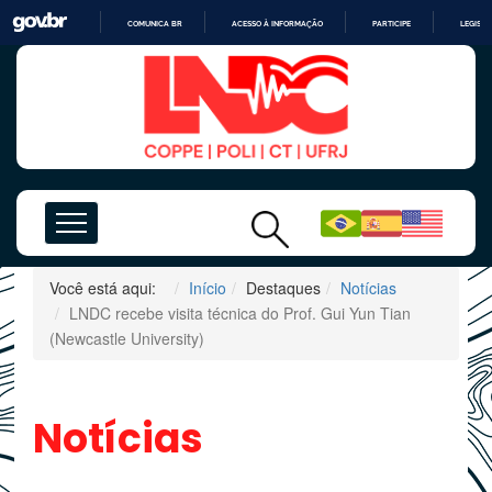
COMUNICA BR
ACESSO À INFORMAÇÃO
PARTICIPE
LEGISL
IR
PARA
O
CONTEÚDO
Você está aqui:
Início
Destaques
Notícias
LNDC recebe visita técnica do Prof. Gui Yun Tian
(Newcastle University)
Notícias