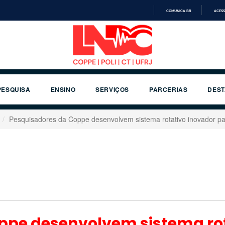
COMUNICA BR
ACESS
IR
PARA
O
CONTEÚDO
PESQUISA
ENSINO
SERVIÇOS
PARCERIAS
DES
Pesquisadores da Coppe desenvolvem sistema rotativo inovador pa
ppe desenvolvem sistema rot