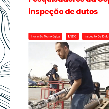
inspeção de dutos
Inovação Tecnológica
LNDC
Inspeção De Duto