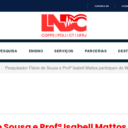
COMUNICA BR
ACESS
IR
PARA
O
CONTEÚDO
PESQUISA
ENSINO
SERVIÇOS
PARCERIAS
DES
Pesquisador Flávio de Sousa e Profª Isabell Mattos participam d
 Sousa e Profª Isabell Matto