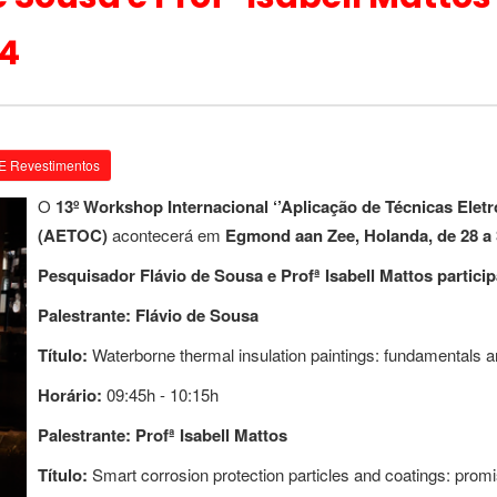
4
E Revestimentos
O
13º Workshop Internacional ‘’Aplicação de Técnicas Elet
(AETOC)
acontecerá em
Egmond aan Zee, Holanda, de 28 a 
Pesquisador Flávio de Sousa e Profª Isabell Mattos part
Palestrante: Flávio de Sousa
Título:
Waterborne thermal insulation paintings: fundamentals 
Horário:
09:45h - 10:15h
Palestrante: Profª Isabell Mattos
Título:
Smart corrosion protection particles and coatings: prom