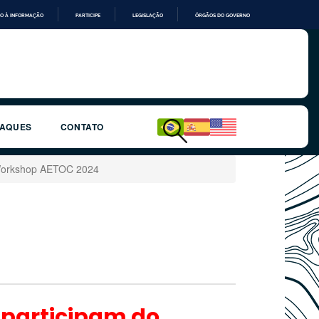
O À INFORMAÇÃO
PARTICIPE
LEGISLAÇÃO
ÓRGÃOS DO GOVERNO
TAQUES
CONTATO
o Workshop AETOC 2024
s participam do